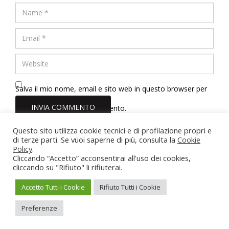
Salva il mio nome, email e sito web in questo browser per
la prossima volta che commento.
Questo sito utilizza cookie tecnici e di profilazione propri e
Dott.ssa Erica Tinelli Psicologa
di terze parti. Se vuoi saperne di più, consulta la
Cookie
Policy
.
Roma - Viterbo - Vasanello (VT)
Cliccando “Accetto” acconsentirai all'uso dei cookies,
Partita IVA: 02211710567
cliccando su "Rifiuto" li rifiuterai.
Iscrizione Albo Psicologi del Lazio n. 22166
erica.tinelli@hotmail.it
-
3884462095
Accetto Tutti i Cookie
Rifiuto Tutti i Cookie
Privacy Policy
-
Cookie Policy
Preferenze