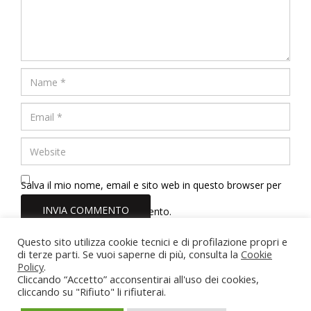
Salva il mio nome, email e sito web in questo browser per
la prossima volta che commento.
Questo sito utilizza cookie tecnici e di profilazione propri e
di terze parti. Se vuoi saperne di più, consulta la
Cookie
Dott.ssa Erica Tinelli Psicologa
Policy
.
Roma - Viterbo - Vasanello (VT)
Cliccando “Accetto” acconsentirai all'uso dei cookies,
Partita IVA: 02211710567
cliccando su "Rifiuto" li rifiuterai.
Iscrizione Albo Psicologi del Lazio n. 22166
erica.tinelli@hotmail.it
-
3884462095