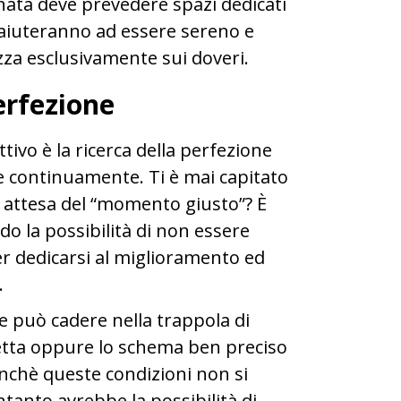
rnata deve prevedere spazi dedicati
ti aiuteranno ad essere sereno e
izza esclusivamente sui doveri.
erfezione
ttivo è la ricerca della perfezione
e continuamente. Ti è mai capitato
n attesa del “momento giusto”? È
ndo la possibilità di non essere
r dedicarsi al miglioramento ed
.
te può cadere nella trappola di
fetta oppure lo schema ben preciso
finchè queste condizioni non si
 intanto avrebbe la possibilità di