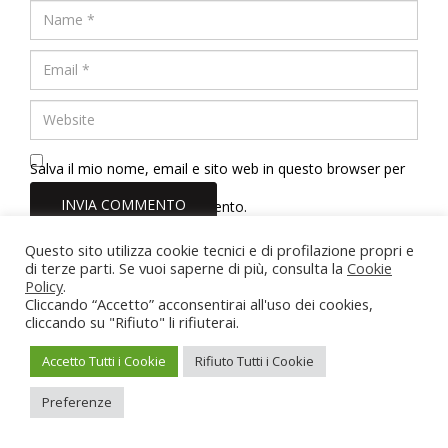
Salva il mio nome, email e sito web in questo browser per
la prossima volta che commento.
Questo sito utilizza cookie tecnici e di profilazione propri e
Dott.ssa Erica Tinelli Psicologa
di terze parti. Se vuoi saperne di più, consulta la
Cookie
Policy
.
Roma - Viterbo - Vasanello (VT)
Cliccando “Accetto” acconsentirai all'uso dei cookies,
Partita IVA: 02211710567
cliccando su "Rifiuto" li rifiuterai.
Iscrizione Albo Psicologi del Lazio n. 22166
erica.tinelli@hotmail.it
-
3884462095
Accetto Tutti i Cookie
Rifiuto Tutti i Cookie
Privacy Policy
-
Cookie Policy
Preferenze