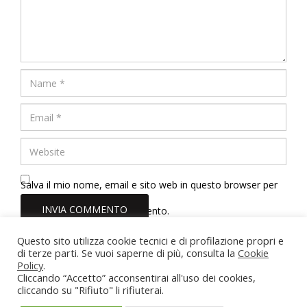
Salva il mio nome, email e sito web in questo browser per
la prossima volta che commento.
Questo sito utilizza cookie tecnici e di profilazione propri e
di terze parti. Se vuoi saperne di più, consulta la
Dott.ssa Erica Tinelli Psicologa
Cookie
Policy
.
Roma - Viterbo - Vasanello (VT)
Cliccando “Accetto” acconsentirai all'uso dei cookies,
Partita IVA: 02211710567
cliccando su "Rifiuto" li rifiuterai.
Iscrizione Albo Psicologi del Lazio n. 22166