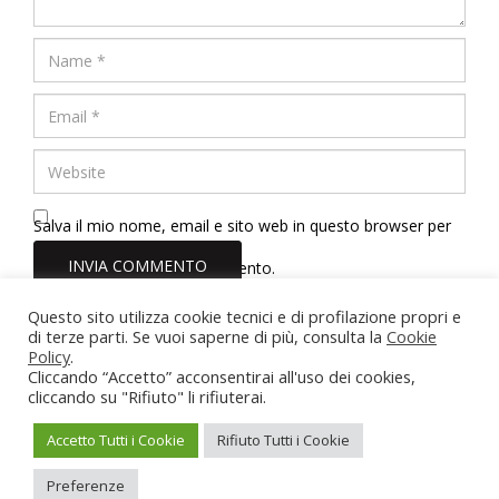
Salva il mio nome, email e sito web in questo browser per
la prossima volta che commento.
Questo sito utilizza cookie tecnici e di profilazione propri e
di terze parti. Se vuoi saperne di più, consulta la
Cookie
Dott.ssa Erica Tinelli Psicologa
Policy
.
Roma - Viterbo - Vasanello (VT)
Cliccando “Accetto” acconsentirai all'uso dei cookies,
Partita IVA: 02211710567
cliccando su "Rifiuto" li rifiuterai.
Iscrizione Albo Psicologi del Lazio n. 22166
erica.tinelli@hotmail.it
-
3884462095
Accetto Tutti i Cookie
Rifiuto Tutti i Cookie
Privacy Policy
-
Cookie Policy
Preferenze