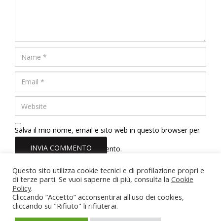
Salva il mio nome, email e sito web in questo browser per
la prossima volta che commento.
Questo sito utilizza cookie tecnici e di profilazione propri e
di terze parti. Se vuoi saperne di più, consulta la
Dott.ssa Erica Tinelli Psicologa
Cookie
Policy
.
Roma - Viterbo - Vasanello (VT)
Cliccando “Accetto” acconsentirai all'uso dei cookies,
Partita IVA: 02211710567
cliccando su "Rifiuto" li rifiuterai.
Iscrizione Albo Psicologi del Lazio n. 22166
erica.tinelli@hotmail.it
-
3884462095