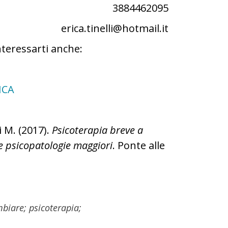
3884462095
erica.tinelli@hotmail.it
nteressarti anche:
ICA
i M. (2017).
Psicoterapia breve a
e psicopatologie maggiori
. Ponte alle
mbiare; psicoterapia;