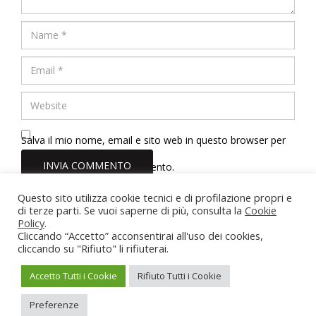
Salva il mio nome, email e sito web in questo browser per
la prossima volta che commento.
Questo sito utilizza cookie tecnici e di profilazione propri e
Dott.ssa Erica Tinelli Psicologa
di terze parti. Se vuoi saperne di più, consulta la
Cookie
Policy
.
Roma - Viterbo - Vasanello (VT)
Cliccando “Accetto” acconsentirai all'uso dei cookies,
Partita IVA: 02211710567
cliccando su "Rifiuto" li rifiuterai.
Iscrizione Albo Psicologi del Lazio n. 22166
erica.tinelli@hotmail.it
-
3884462095
Accetto Tutti i Cookie
Rifiuto Tutti i Cookie
Privacy Policy
-
Cookie Policy
Preferenze