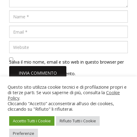
Salva il mio nome, email e sito web in questo browser per
la prossima volta che commento.
Questo sito utilizza cookie tecnici e di profilazione propri e
di terze parti. Se vuoi saperne di più, consulta la
Cookie
Dott.ssa Erica Tinelli Psicologa
Policy
.
Roma - Viterbo - Vasanello (VT)
Cliccando “Accetto” acconsentirai all'uso dei cookies,
Partita IVA: 02211710567
cliccando su "Rifiuto" li rifiuterai.
Iscrizione Albo Psicologi del Lazio n. 22166
erica.tinelli@hotmail.it
-
3884462095
Accetto Tutti i Cookie
Rifiuto Tutti i Cookie
Privacy Policy
-
Cookie Policy
Preferenze