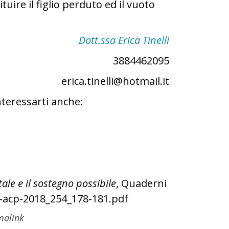
tuire il figlio perduto ed il vuoto
Dott.ssa Erica Tinelli
3884462095
erica.tinelli@hotmail.it
nteressarti anche:
ale e il sostegno possibile
, Quaderni
i-acp-2018_254_178-181.pdf
malink