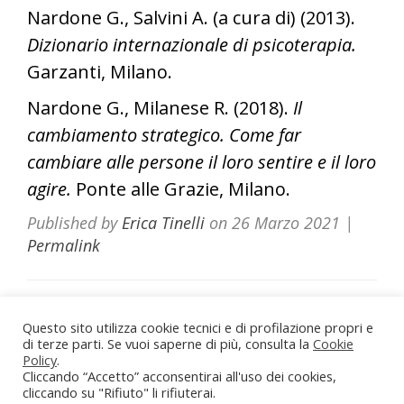
Nardone G., Salvini A. (a cura di) (2013).
Dizionario internazionale di psicoterapia.
Garzanti, Milano.
Nardone G., Milanese R. (2018).
Il
cambiamento strategico. Come far
cambiare alle persone il loro sentire e il loro
agire.
Ponte alle Grazie, Milano.
Published by
Erica Tinelli
on
26 Marzo 2021
|
Permalink
Questo sito utilizza cookie tecnici e di profilazione propri e
di terze parti. Se vuoi saperne di più, consulta la
Dott.ssa Erica Tinelli Psicologa
Cookie
Policy
.
Roma - Viterbo - Vasanello (VT)
Cliccando “Accetto” acconsentirai all'uso dei cookies,
Partita IVA: 02211710567
cliccando su "Rifiuto" li rifiuterai.
Iscrizione Albo Psicologi del Lazio n. 22166