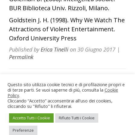
BUR Biblioteca Univ. Rizzoli, Milano.
Goldstein J. H. (1998). Why We Watch The
Attractions of Violent Entertainment.
Oxford University Press
Published by
Erica Tinelli
on
30 Giugno 2017
|
Permalink
Questo sito utilizza cookie tecnici e di profilazione propri e
Dott.ssa Erica Tinelli Psicologa
di terze parti. Se vuoi saperne di più, consulta la
Cookie
Policy
.
Roma - Viterbo - Vasanello (VT)
Cliccando “Accetto” acconsentirai all'uso dei cookies,
Partita IVA: 02211710567
cliccando su "Rifiuto" li rifiuterai.
Iscrizione Albo Psicologi del Lazio n. 22166
erica.tinelli@hotmail.it
-
3884462095
Accetto Tutti i Cookie
Rifiuto Tutti i Cookie
Privacy Policy
-
Cookie Policy
Preferenze