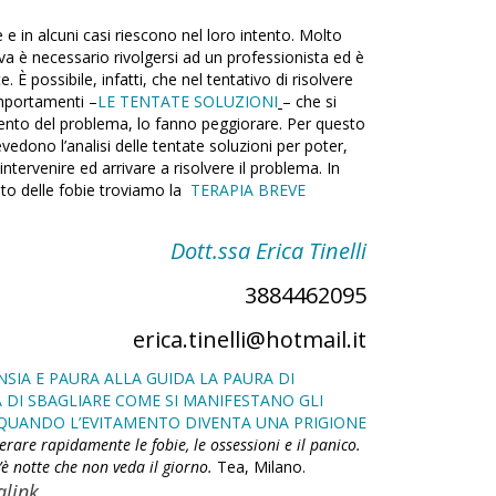
 e in alcuni casi riescono nel loro intento. Molto
va è necessario rivolgersi ad un professionista ed è
. È possibile, infatti, che nel tentativo di risolvere
omportamenti –
LE TENTATE SOLUZIONI
– che si
amento del problema, lo fanno peggiorare. Per questo
vedono l’analisi delle tentate soluzioni per poter,
 intervenire ed arrivare a risolvere il problema. In
ento delle fobie troviamo la
TERAPIA BREVE
Dott.ssa Erica Tinelli
3884462095
erica.tinelli@hotmail.it
NSIA E PAURA ALLA GUIDA
LA PAURA DI
 DI SBAGLIARE
COME SI MANIFESTANO GLI
: QUANDO L’EVITAMENTO DIVENTA UNA PRIGIONE
perare rapidamente le fobie, le ossessioni e il panico.
’è notte che non veda il giorno.
Tea, Milano.
link