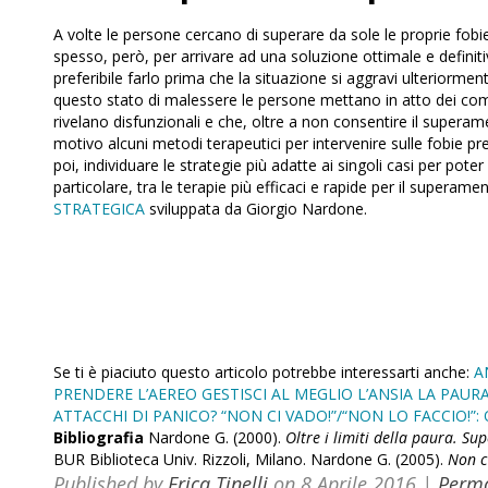
A volte le persone cercano di superare da sole le proprie fobie
spesso, però, per arrivare ad una soluzione ottimale e definiti
preferibile farlo prima che la situazione si aggravi ulteriormente
questo stato di malessere le persone mettano in atto dei c
rivelano disfunzionali e che, oltre a non consentire il super
motivo alcuni metodi terapeutici per intervenire sulle fobie pre
poi, individuare le strategie più adatte ai singoli casi per poter
particolare, tra le terapie più efficaci e rapide per il superam
STRATEGICA
sviluppata da Giorgio Nardone.
Se ti è piaciuto questo articolo potrebbe interessarti anche:
A
PRENDERE L’AEREO
GESTISCI AL MEGLIO L’ANSIA
LA PAURA
ATTACCHI DI PANICO?
“NON CI VADO!”/“NON LO FACCIO!”
Bibliografia
Nardone G. (2000).
Oltre i limiti della paura. Su
BUR Biblioteca Univ. Rizzoli, Milano. Nardone G. (2005).
Non c
Published by
Erica Tinelli
on
8 Aprile 2016
|
Perma