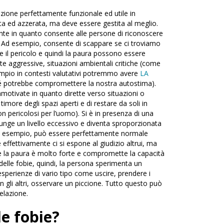
ozione perfettamente funzionale ed utile in
a ed azzerata, ma deve essere gestita al meglio.
nte in quanto consente alle persone di riconoscere
. Ad esempio, consente di scappare se ci troviamo
 il pericolo e quindi la paura possono essere
e aggressive, situazioni ambientali critiche (come
empio in contesti valutativi potremmo avere
LA
hé potrebbe compromettere la nostra autostima).
otivate in quanto dirette verso situazioni o
timore degli spazi aperti e di restare da soli in
non pericolosi per l’uomo). Si è in presenza di una
unge un livello eccessivo e diventa sproporzionata
 Ad esempio, può essere perfettamente normale
 effettivamente ci si espone al giudizio altrui, ma
e la paura è molto forte e compromette la capacità
delle fobie, quindi, la persona sperimenta un
esperienze di vario tipo come uscire, prendere i
n gli altri, osservare un piccione. Tutto questo può
relazione.
le fobie?