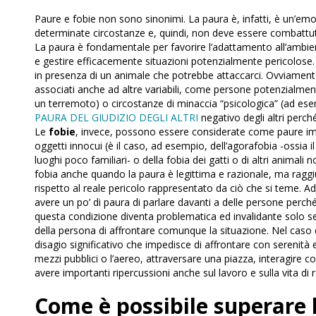
Paure e fobie non sono sinonimi. La paura è, infatti, è un’em
determinate circostanze e, quindi, non deve essere combattut
La paura è fondamentale per favorire l’adattamento all’ambie
e gestire efficacemente situazioni potenzialmente pericolose
in presenza di un animale che potrebbe attaccarci. Ovviamente
associati anche ad altre variabili, come persone potenzialment
un terremoto) o circostanze di minaccia “psicologica” (ad es
PAURA DEL GIUDIZIO DEGLI ALTRI
negativo degli altri perc
Le
fobie
, invece, possono essere considerate come paure imm
oggetti innocui (è il caso, ad esempio, dell’agorafobia -ossia il 
luoghi poco familiari- o della fobia dei gatti o di altri animali 
fobia anche quando la paura è legittima e razionale, ma raggi
rispetto al reale pericolo rappresentato da ciò che si teme.
avere un po’ di paura di parlare davanti a delle persone perché
questa condizione diventa problematica ed invalidante solo s
della persona di affrontare comunque la situazione. Nel caso 
disagio significativo che impedisce di affrontare con serenità 
mezzi pubblici o l’aereo, attraversare una piazza, interagire co
avere importanti ripercussioni anche sul lavoro e sulla vita di 
Come è possibile superare 