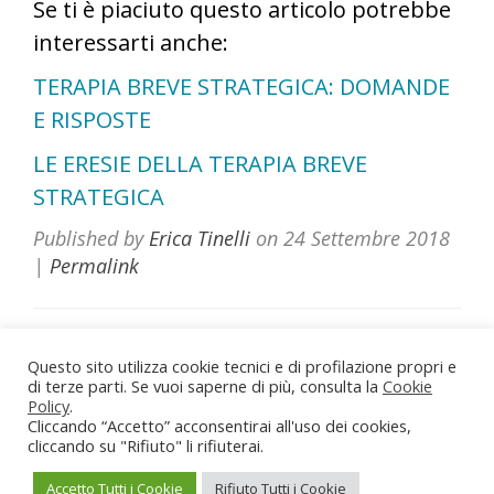
Se ti è piaciuto questo articolo potrebbe
interessarti anche:
TERAPIA BREVE STRATEGICA: DOMANDE
E RISPOSTE
LE ERESIE DELLA TERAPIA BREVE
STRATEGICA
Published by
Erica Tinelli
on
24 Settembre 2018
|
Permalink
Questo sito utilizza cookie tecnici e di profilazione propri e
di terze parti. Se vuoi saperne di più, consulta la
Dott.ssa Erica Tinelli Psicologa
Cookie
Policy
.
Roma - Viterbo - Vasanello (VT)
Cliccando “Accetto” acconsentirai all'uso dei cookies,
Partita IVA: 02211710567
cliccando su "Rifiuto" li rifiuterai.
Iscrizione Albo Psicologi del Lazio n. 22166
erica.tinelli@hotmail.it
-
3884462095
Accetto Tutti i Cookie
Rifiuto Tutti i Cookie