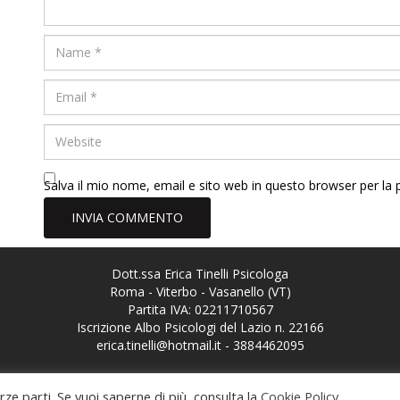
Salva il mio nome, email e sito web in questo browser per l
Dott.ssa Erica Tinelli Psicologa
Roma - Viterbo - Vasanello (VT)
Partita IVA: 02211710567
Iscrizione Albo Psicologi del Lazio n. 22166
erica.tinelli@hotmail.it
-
3884462095
Privacy Policy
-
Cookie Policy
erze parti. Se vuoi saperne di più, consulta la
Cookie Policy
.